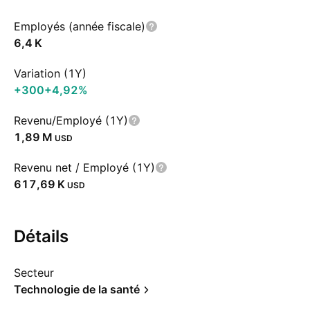
Employés (année fiscale)
‪6,4 K‬
Variation (1Y)
+300
+4,92%
Revenu/Employé (1Y)
‪1,89 M‬
USD
Revenu net / Employé (1Y)
‪617,69 K‬
USD
Détails
Secteur
Technologie de la santé