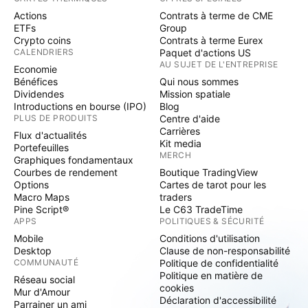
Actions
Contrats à terme de CME
ETFs
Group
Crypto coins
Contrats à terme Eurex
CALENDRIERS
Paquet d'actions US
AU SUJET DE L'ENTREPRISE
Economie
Bénéfices
Qui nous sommes
Dividendes
Mission spatiale
Introductions en bourse (IPO)
Blog
PLUS DE PRODUITS
Centre d'aide
Carrières
Flux d'actualités
Kit media
Portefeuilles
MERCH
Graphiques fondamentaux
Courbes de rendement
Boutique TradingView
Options
Cartes de tarot pour les
Macro Maps
traders
Pine Script®
Le C63 TradeTime
APPS
POLITIQUES & SÉCURITÉ
Mobile
Conditions d'utilisation
Desktop
Clause de non-responsabilité
COMMUNAUTÉ
Politique de confidentialité
Politique en matière de
Réseau social
cookies
Mur d'Amour
Déclaration d'accessibilité
Parrainer un ami