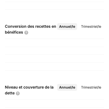
Conversion des recettes en
Annuel/le
Plus
Trimestriel/le
bénéfices
Niveau et couverture de la
Annuel/le
Plus
Trimestriel/le
dette