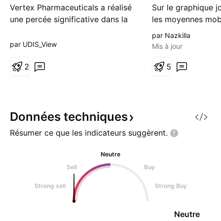
Vertex Pharmaceuticals a réalisé
Sur le graphique jo
une percée significative dans la
les moyennes mob
gestion de la douleur en obtenant
convergent dans 
par Nazkilla
l'approbation de la FDA pour
critique, indiquant
par UDIS_View
Mis à jour
Journavx, la première nouvelle
changement de dy
classe d'analgésique en plus de
2
prix se maintient 
5
20 ans. Ce médicament non
au-dessus du nive
opioïde représente une nouvelle
nouveau test suivi
approche en ciblant directement
au-dessus de cett
les signaux de la
signaler une conso
Données
techniques
Résumer ce que les indicateurs
suggèrent.
Neutre
Sell
Buy
Strong sell
Strong Buy
Neutre