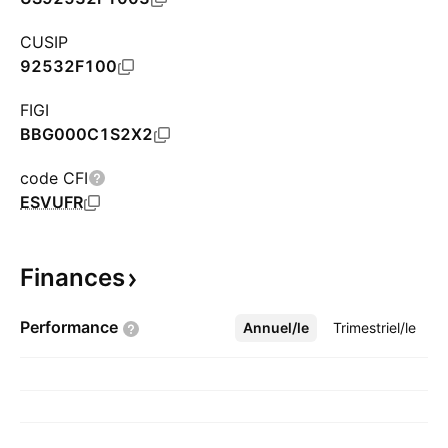
CUSIP
92532F100
FIGI
BBG000C1S2X2
code CFI
ESVUFR
Finances
Performance
Annuel/le
Plus
Trimestriel/le