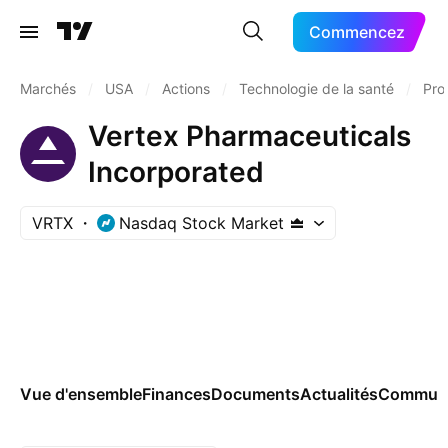
Commencez
Marchés
/
USA
/
Actions
/
Technologie de la santé
/
Pro
Vertex Pharmaceuticals
Incorporated
VRTX
Nasdaq Stock Market
Vue d'ensemble
Finances
Documents
Actualités
Commun