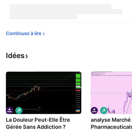
Continuez à 
lire
Idées
L
L
o
o
La Douleur Peut-Elle Être
n
analyse Marché
n
g
g
Gérée Sans Addiction ?
Pharmaceutical