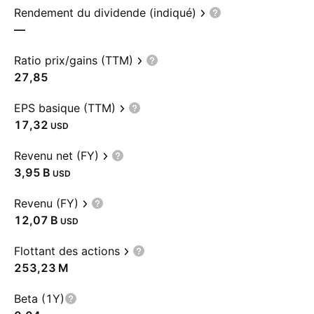
Rendement du dividende (indiqué)
—
Ratio prix/gains (TTM)
27,85
EPS basique (TTM)
17,32
USD
Revenu net (FY)
‪3,95 B‬
USD
Revenu (FY)
‪12,07 B‬
USD
Flottant des actions
‪253,23 M‬
Beta (1Y)