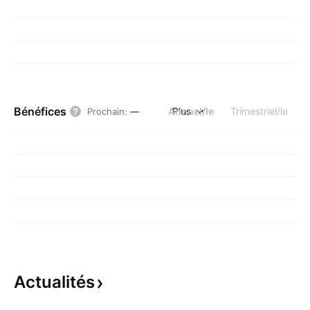
Bénéfices
Annuel/le
Plus
Trimestriel/le
Prochain
:
—
Actualités