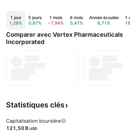
1 jour
5 jours
1 mois
6 mois
Année écoulée
1 an
1,28%
0,87%
−7,94%
5,47%
6,71%
18,7
Comparer avec Vertex Pharmaceuticals
Incorporated
Statistiques
clés
Capitalisation boursière
‪121,50 B‬
USD