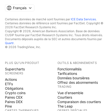
Français
Certaines données de marché sont fournies par
ICE Data Services
.
Certaines données de référence sont fournies par FactSet. Copyright ©
2026 FactSet Research Systems Inc.
Copyright © 2026, American Bankers Association. Base de données
CUSIP fournie par FactSet Research Systems Inc. Tous droits réservés.
Documents déposés auprès de la SEC et autres documents fournis par
Quartr
.
© 2026 TradingView, Inc.
PLUS QU'UN PRODUIT
OUTILS & ABONNEMENTS
Supercharts
Fonctionnalités
SCREENERS
Tarifications
Données boursières
Actions
Offrez des abonnements
ETFs
TRADING
Obligations
Crypto coins
Vue d'ensemble
Paires CEX
Courtiers
Paires DEX
Comparaison des courtiers
Pine
The Leap
CARTES THERMIQUES
OFFRES SPÉCIALES