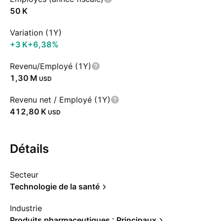
‪50 K‬
Variation (1Y)
‪+3 K‬
+6,38%
Revenu/Employé (1Y)
‪1,30 M‬
USD
Revenu net / Employé (1Y)
‪412,80 K‬
USD
Détails
Secteur
Technologie de la santé
Industrie
Produits pharmaceutiques : Principaux