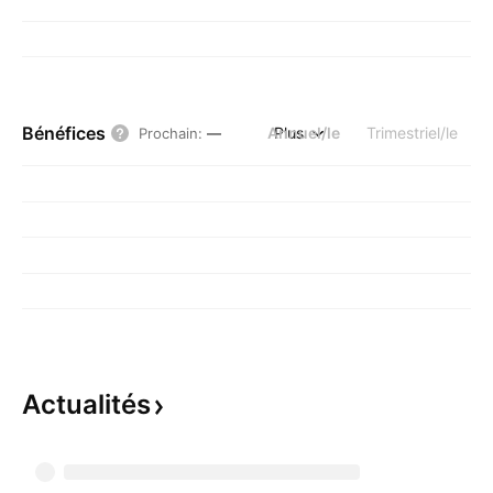
Bénéfices
Annuel/le
Plus
Trimestriel/le
Prochain
:
—
Actualités