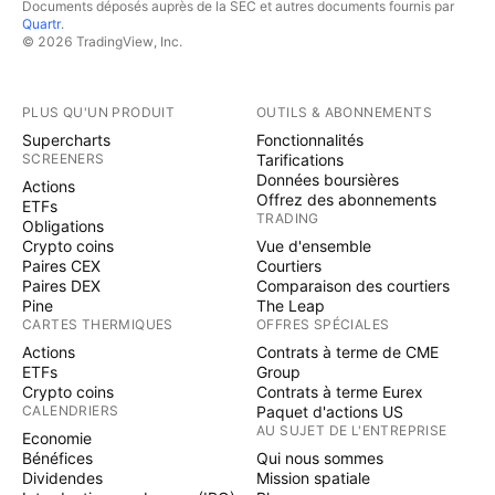
Documents déposés auprès de la SEC et autres documents fournis par
Quartr
.
© 2026 TradingView, Inc.
PLUS QU'UN PRODUIT
OUTILS & ABONNEMENTS
Supercharts
Fonctionnalités
SCREENERS
Tarifications
Données boursières
Actions
Offrez des abonnements
ETFs
TRADING
Obligations
Crypto coins
Vue d'ensemble
Paires CEX
Courtiers
Paires DEX
Comparaison des courtiers
Pine
The Leap
CARTES THERMIQUES
OFFRES SPÉCIALES
Actions
Contrats à terme de CME
ETFs
Group
Crypto coins
Contrats à terme Eurex
CALENDRIERS
Paquet d'actions US
AU SUJET DE L'ENTREPRISE
Economie
Bénéfices
Qui nous sommes
Dividendes
Mission spatiale