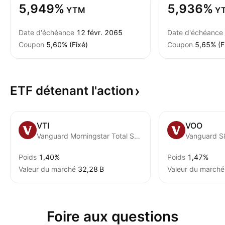
5,949%
5,936%
YTM
Y
Date d'échéance
12 févr. 2065
Date d'échéance
Coupon
5,60% (Fixé)
Coupon
5,65% (F
ETF détenant
l'action
VTI
VOO
Vanguard Morningstar Total Stock Market ETF
Vanguard S
Poids
1,40%
Poids
1,47%
Valeur du marché
‪32,28 B‬
Valeur du marché
Foire aux questions