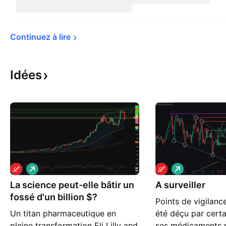
Continuez à 
lire
Idées
L
L
o
o
La science peut-elle bâtir un
n
A surveiller
n
g
g
fossé d'un billion $?
Points de vigilanc
Un titan pharmaceutique en
été déçu par cert
pleine transformation Eli Lilly and
ses médicaments 