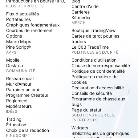
Introductions en bourse (IPO)
Blog
PLUS DE PRODUITS
Centre d'aide
Carrières
Flux d'actualités
Kit media
Portefeuilles
MERCH
Graphiques fondamentaux
Courbes de rendement
Boutique TradingView
Options
Cartes de tarot pour les
Macro Maps
traders
Pine Script®
Le C63 TradeTime
APPS
POLITIQUES & SÉCURITÉ
Mobile
Conditions d'utilisation
Desktop
Clause de non-responsabilité
COMMUNAUTÉ
Politique de confidentialité
Politique en matière de
Réseau social
cookies
Mur d'Amour
Déclaration d'accessibilité
Parrainer un ami
Conseils de sécurité
Programme Créateur
Programme de chasse aux
Règlement
bugs
Modérateurs
Page du statut
IDÉES
SOLUTIONS POUR LES
Trading
ENTREPRISES
Éducation
Widgets
Choix de la rédaction
Bibliothèques de graphiques
PINE SCRIPT