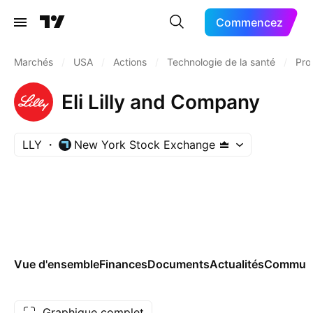
Commencez
Marchés
/
USA
/
Actions
/
Technologie de la santé
/
Pro
Eli Lilly and Company
LLY
New York Stock Exchange
Vue d'ensemble
Finances
Documents
Actualités
Commun
Graphique complet