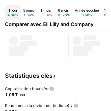
1 jour
5 jours
1 mois
6 mois
Année écoulée
1 a
4,86%
1,86%
−3,16%
10,78%
8,68%
52,
Comparer avec Eli Lilly and Company
Statistiques
clés
Capitalisation boursière
‪1,05 T‬
USD
Rendement du dividende (indiqué)