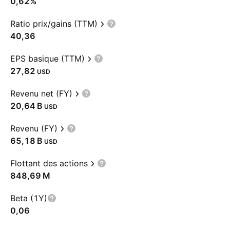
0,62%
Ratio prix/gains (TTM)
40,36
EPS basique (TTM)
27,82
USD
Revenu net (FY)
‪20,64 B‬
USD
Revenu (FY)
‪65,18 B‬
USD
Flottant des actions
‪848,69 M‬
Beta (1Y)
0,06