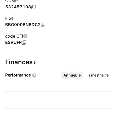
CUSIP
532457108
FIGI
BBG000BNBDC2
code CFI
ESVUFR
Finances
Performance
Annuel/le
Plus
Trimestriel/le