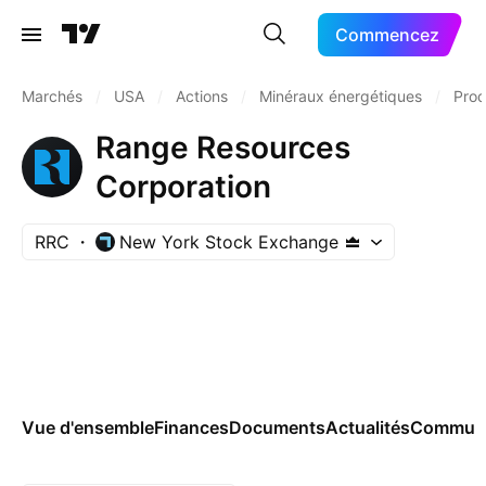
Commencez
Marchés
/
USA
/
Actions
/
Minéraux énergétiques
/
Prod
Range Resources
Corporation
RRC
New York Stock Exchange
Vue d'ensemble
Finances
Documents
Actualités
Commun