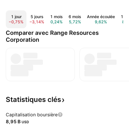
1 jour
5 jours
1 mois
6 mois
Année écoulée
1 a
−0,75%
−3,14%
0,24%
5,72%
9,62%
8,
Comparer avec Range Resources
Corporation
Statistiques
clés
Capitalisation boursière
‪8,95 B‬
USD