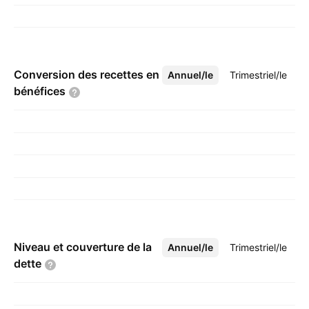
Conversion des recettes en
Annuel/le
Plus
Trimestriel/le
bénéfices
Niveau et couverture de la
Annuel/le
Plus
Trimestriel/le
dette