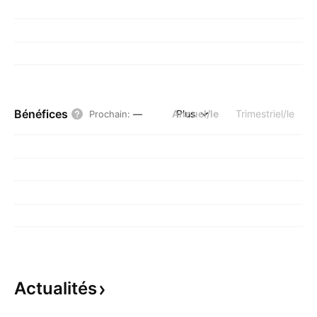
Bénéfices
Annuel/le
Plus
Trimestriel/le
Prochain
:
—
Actualités