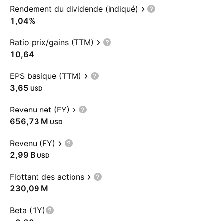
Rendement du dividende (indiqué)
1,04%
Ratio prix/gains (TTM)
10,64
EPS basique (TTM)
3,65
USD
Revenu net (FY)
‪656,73 M‬
USD
Revenu (FY)
‪2,99 B‬
USD
Flottant des actions
‪230,09 M‬
Beta (1Y)