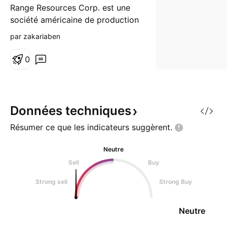
Range Resources Corp. est une
société américaine de production
et d'exploration pétrolière et
par zakariaben
gazière indépendante. Cette
entreprise fondée en 1976 a été
0
pionnière dans l'exploitation
d'hydrocarbures non
conventionnels profonds (datant
du Dévonien) dans le gisement
Données
techniques
de gaz naturel non conventionnel
Résumer ce que les indicateurs
suggèrent.
d
Neutre
Sell
Buy
Strong sell
Strong Buy
Neutre