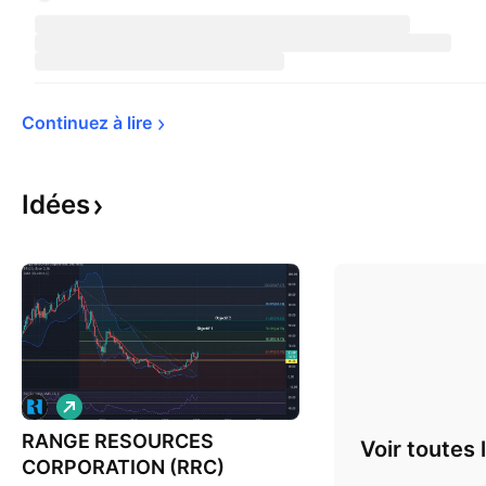
Continuez à 
lire
Idées
L
o
RANGE RESOURCES
n
Voir toutes 
g
CORPORATION (RRC)