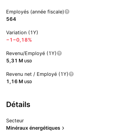
Employés (année fiscale)
564
Variation (1Y)
−1
−0,18%
Revenu/Employé (1Y)
‪5,31 M‬
USD
Revenu net / Employé (1Y)
‪1,16 M‬
USD
Détails
Secteur
Minéraux énergétiques