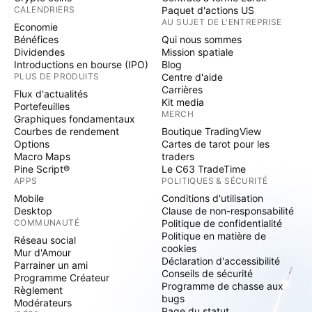
CALENDRIERS
Paquet d'actions US
AU SUJET DE L'ENTREPRISE
Economie
Bénéfices
Qui nous sommes
Dividendes
Mission spatiale
Introductions en bourse (IPO)
Blog
PLUS DE PRODUITS
Centre d'aide
Carrières
Flux d'actualités
Kit media
Portefeuilles
MERCH
Graphiques fondamentaux
Courbes de rendement
Boutique TradingView
Options
Cartes de tarot pour les
Macro Maps
traders
Pine Script®
Le C63 TradeTime
APPS
POLITIQUES & SÉCURITÉ
Mobile
Conditions d'utilisation
Desktop
Clause de non-responsabilité
COMMUNAUTÉ
Politique de confidentialité
Politique en matière de
Réseau social
cookies
Mur d'Amour
Déclaration d'accessibilité
Parrainer un ami
Conseils de sécurité
Programme Créateur
Programme de chasse aux
Règlement
bugs
Modérateurs
Page du statut