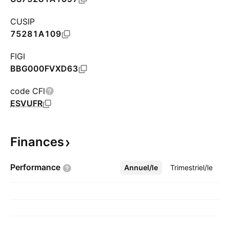
CUSIP
75281A109
FIGI
BBG000FVXD63
code CFI
ESVUFR
Finances
Performance
Annuel/le
Plus
Trimestriel/le