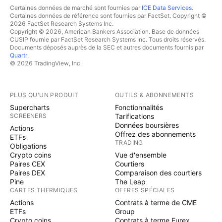
Certaines données de marché sont fournies par
ICE Data Services
.
Certaines données de référence sont fournies par FactSet. Copyright ©
2026 FactSet Research Systems Inc.
Copyright © 2026, American Bankers Association. Base de données
CUSIP fournie par FactSet Research Systems Inc. Tous droits réservés.
Documents déposés auprès de la SEC et autres documents fournis par
Quartr
.
© 2026 TradingView, Inc.
PLUS QU'UN PRODUIT
OUTILS & ABONNEMENTS
Supercharts
Fonctionnalités
SCREENERS
Tarifications
Données boursières
Actions
Offrez des abonnements
ETFs
TRADING
Obligations
Crypto coins
Vue d'ensemble
Paires CEX
Courtiers
Paires DEX
Comparaison des courtiers
Pine
The Leap
CARTES THERMIQUES
OFFRES SPÉCIALES
Actions
Contrats à terme de CME
ETFs
Group
Crypto coins
Contrats à terme Eurex