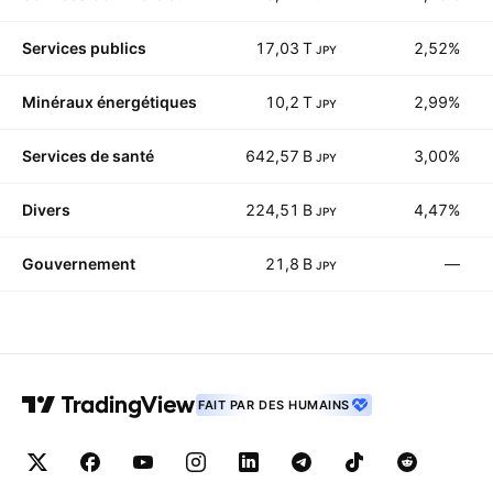
Services publics
17,03 T
2,52%
JPY
Minéraux énergétiques
10,2 T
2,99%
JPY
Services de santé
642,57 B
3,00%
JPY
Divers
224,51 B
4,47%
JPY
Gouvernement
21,8 B
—
JPY
FAIT PAR DES HUMAINS