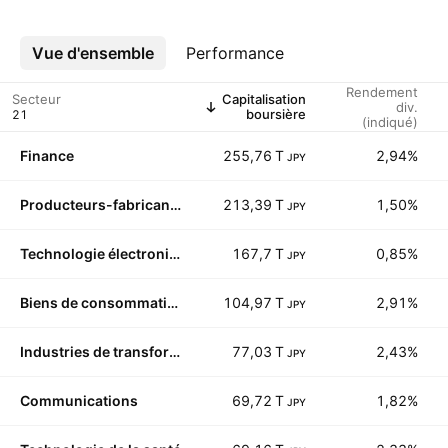
Vue d'ensemble
Plus
Performance
Rendement
Secteur
Capitalisation
div.
boursière
(indiqué)
Finance
255,76 T
2,94%
JPY
Producteurs-fabricants
213,39 T
1,50%
JPY
Technologie électronique
167,7 T
0,85%
JPY
Biens de consommation durables
104,97 T
2,91%
JPY
Industries de transformation
77,03 T
2,43%
JPY
Communications
69,72 T
1,82%
JPY