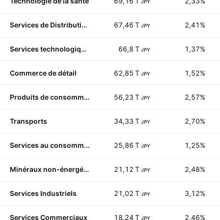
Technologie de la santé
69,16 T
2,33%
JPY
Services de Distribution
67,46 T
2,41%
JPY
Services technologiques
66,8 T
1,37%
JPY
Commerce de détail
62,85 T
1,52%
JPY
Produits de consommation non durables
56,23 T
2,57%
JPY
Transports
34,33 T
2,70%
JPY
Services au consommateur
25,86 T
1,25%
JPY
Minéraux non-énergétiques
21,12 T
2,48%
JPY
Services Industriels
21,02 T
3,12%
JPY
Services Commerciaux
18,24 T
2,46%
JPY