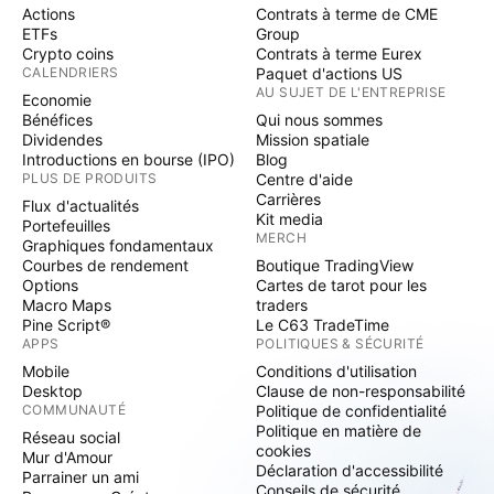
Actions
Contrats à terme de CME
ETFs
Group
Crypto coins
Contrats à terme Eurex
CALENDRIERS
Paquet d'actions US
AU SUJET DE L'ENTREPRISE
Economie
Bénéfices
Qui nous sommes
Dividendes
Mission spatiale
Introductions en bourse (IPO)
Blog
PLUS DE PRODUITS
Centre d'aide
Carrières
Flux d'actualités
Kit media
Portefeuilles
MERCH
Graphiques fondamentaux
Courbes de rendement
Boutique TradingView
Options
Cartes de tarot pour les
Macro Maps
traders
Pine Script®
Le C63 TradeTime
APPS
POLITIQUES & SÉCURITÉ
Mobile
Conditions d'utilisation
Desktop
Clause de non-responsabilité
COMMUNAUTÉ
Politique de confidentialité
Politique en matière de
Réseau social
cookies
Mur d'Amour
Déclaration d'accessibilité
Parrainer un ami
Conseils de sécurité