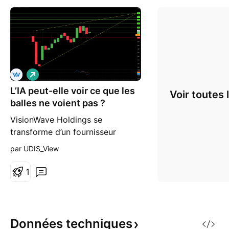
L
o
L’IA peut-elle voir ce que les
n
Voir toutes 
g
balles ne voient pas ?
VisionWave Holdings se
transforme d’un fournisseur
émergent de technologies de
par UDIS_View
défense en intégrateur critique
d’infrastructure et de plateforme
1
IA, se positionnant pour
capitaliser sur la demande
mondiale urgente de systèmes
militaires autonomes. L’évolution
Données
techniques