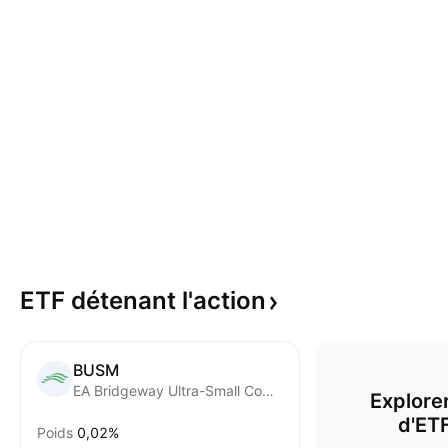
ETF détenant
l'action
BUSM
EA Bridgeway Ultra-Small Company Market ETF
Explorer
d'ET
Poids
0,02%