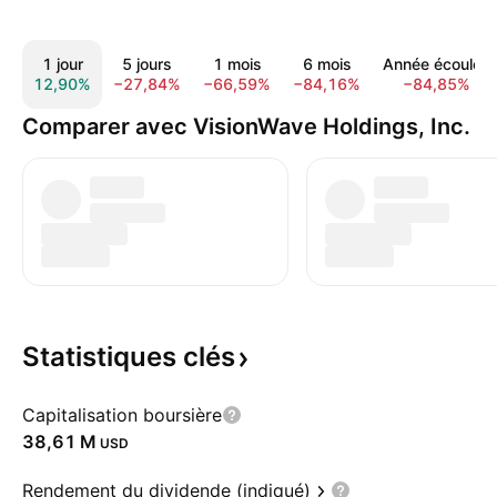
1 jour
5 jours
1 mois
6 mois
Année écoulée
12,90%
−27,84%
−66,59%
−84,16%
−84,85%
Comparer avec VisionWave Holdings, Inc.
Statistiques
clés
Capitalisation boursière
‪38,61 M‬
USD
Rendement du dividende (indiqué)