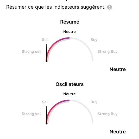
stratégique de l’entreprise est
Résumer ce que les indicateurs
suggèrent.
propulsé
Résumé
Neutre
Sell
Buy
Strong sell
Strong Buy
Neutre
Oscillateurs
Neutre
Sell
Buy
Strong sell
Strong Buy
Neutre