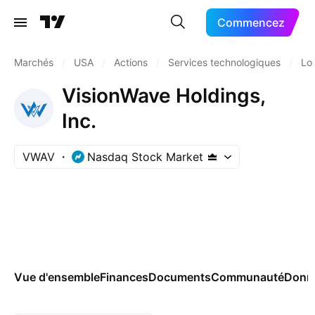
Commencez
Marchés
/
USA
/
Actions
/
Services technologiques
/
Lo
VisionWave Holdings,
Inc.
VWAV
Nasdaq Stock Market
Vue d'ensemble
Finances
Documents
Communauté
Donn