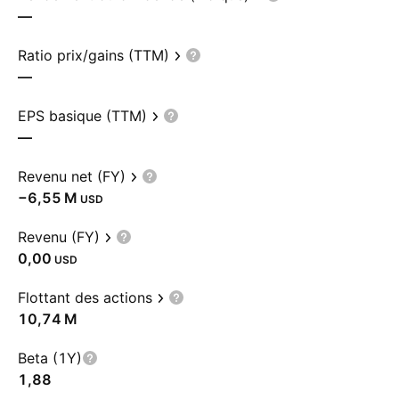
—
Ratio prix/gains (TTM)
—
EPS basique (TTM)
—
Revenu net (FY)
‪−6,55 M‬
USD
Revenu (FY)
0,00
USD
Flottant des actions
‪10,74 M‬
Beta (1Y)
1,88