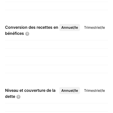
Conversion des recettes en
Annuel/le
Plus
Trimestriel/le
bénéfices
Niveau et couverture de la
Annuel/le
Plus
Trimestriel/le
dette