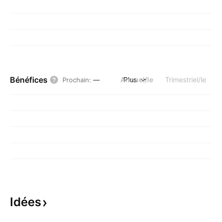
Bénéfices
Annuel/le
Plus
Trimestriel/le
Prochain
:
—
Idées