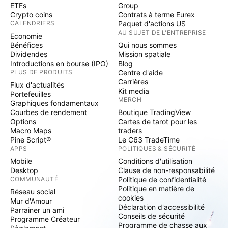
ETFs
Group
Crypto coins
Contrats à terme Eurex
CALENDRIERS
Paquet d'actions US
AU SUJET DE L'ENTREPRISE
Economie
Bénéfices
Qui nous sommes
Dividendes
Mission spatiale
Introductions en bourse (IPO)
Blog
PLUS DE PRODUITS
Centre d'aide
Carrières
Flux d'actualités
Kit media
Portefeuilles
MERCH
Graphiques fondamentaux
Courbes de rendement
Boutique TradingView
Options
Cartes de tarot pour les
Macro Maps
traders
Pine Script®
Le C63 TradeTime
APPS
POLITIQUES & SÉCURITÉ
Mobile
Conditions d'utilisation
Desktop
Clause de non-responsabilité
COMMUNAUTÉ
Politique de confidentialité
Politique en matière de
Réseau social
cookies
Mur d'Amour
Déclaration d'accessibilité
Parrainer un ami
Conseils de sécurité
Programme Créateur
Programme de chasse aux