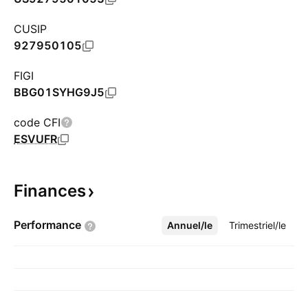
CUSIP
927950105
FIGI
BBG01SYHG9J5
code CFI
ESVUFR
Finances
Performance
Annuel/le
Plus
Trimestriel/le