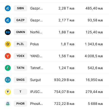
Gazprom neft
2,28 T
485,40
SIBN
RUB
RUB
Gazprom
2,17 T
93,58
GAZP
RUB
RUB
NorNickel GMK
1,88 T
125,40
GMKN
RUB
RUB
Polus
1,8 T
1 343,6
PLZL
RUB
RUB
YANDEX
1,56 T
4 008,5
YDEX
RUB
RUB
Tatneft-3
1,24 T
542,6
TATN
RUB
RUB
Surgut
930,29 B
16,950
SNGS
RUB
RUB
IPJSC TCS Holding
754,07 B
279,44
T
RUB
RUB
PhosAgro
722,22 B
5 688
PHOR
RUB
RUB