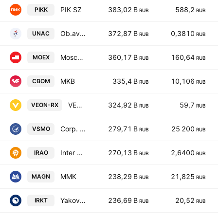
PIK SZ
383,02 B
588,2
PIKK
RUB
RUB
Ob.aviastroitelnaya korp.
372,87 B
0,3810
UNAC
RUB
RUB
MoscowExchange
360,17 B
160,64
MOEX
RUB
RUB
MKB
335,4 B
10,106
CBOM
RUB
RUB
VEON Ltd. ORD SHS
324,92 B
59,7
VEON-RX
RUB
RUB
Corp. VSMPO-AVISMA
279,71 B
25 200
VSMO
RUB
RUB
Inter RAO
270,13 B
2,6400
IRAO
RUB
RUB
MMK
238,29 B
21,825
MAGN
RUB
RUB
Yakovlev-3
236,69 B
20,52
IRKT
RUB
RUB