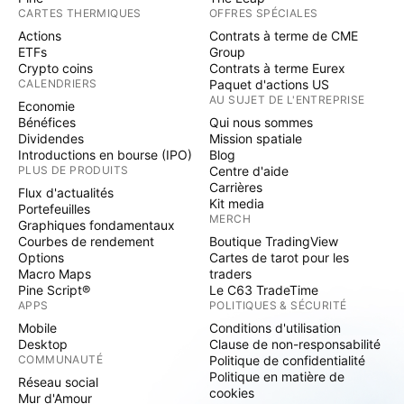
CARTES THERMIQUES
OFFRES SPÉCIALES
Actions
Contrats à terme de CME
ETFs
Group
Crypto coins
Contrats à terme Eurex
CALENDRIERS
Paquet d'actions US
AU SUJET DE L'ENTREPRISE
Economie
Bénéfices
Qui nous sommes
Dividendes
Mission spatiale
Introductions en bourse (IPO)
Blog
PLUS DE PRODUITS
Centre d'aide
Carrières
Flux d'actualités
Kit media
Portefeuilles
MERCH
Graphiques fondamentaux
Courbes de rendement
Boutique TradingView
Options
Cartes de tarot pour les
Macro Maps
traders
Pine Script®
Le C63 TradeTime
APPS
POLITIQUES & SÉCURITÉ
Mobile
Conditions d'utilisation
Desktop
Clause de non-responsabilité
COMMUNAUTÉ
Politique de confidentialité
Politique en matière de
Réseau social
cookies
Mur d'Amour