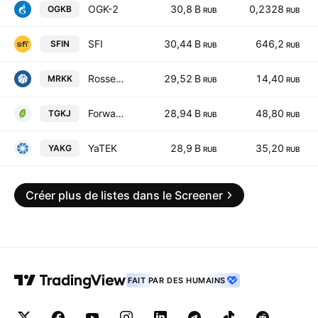
OGK-2
30,8 B
0,2328
OGKB
RUB
RUB
SFI
30,44 B
646,2
SFIN
RUB
RUB
Rosseti Severnyy Kavkaz
29,52 B
14,40
MRKK
RUB
RUB
Forward Energy
28,94 B
48,80
TGKJ
RUB
RUB
YaTEK
28,9 B
35,20
YAKG
RUB
RUB
Créer plus de listes dans le Screener
FAIT PAR DES HUMAINS