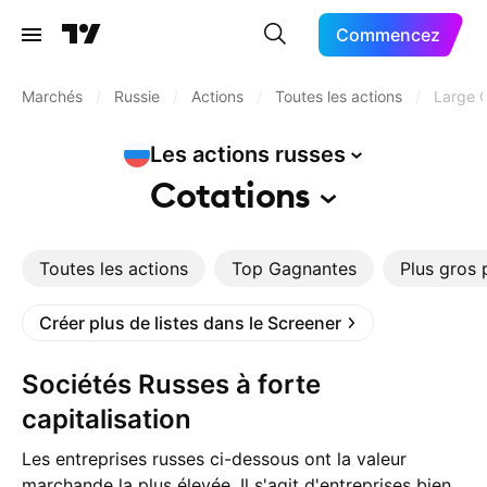
Commencez
Marchés
/
Russie
/
Actions
/
Toutes les actions
/
Large C
Les actions
russes
Cotations
Toutes les actions
Top Gagnantes
Plus gros 
Créer plus de listes dans le Screener
Sociétés Russes à forte
capitalisation
Les entreprises russes ci-dessous ont la valeur
marchande la plus élevée. Il s'agit d'entreprises bien