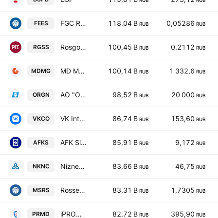
RUB
RUB
FGC ROSSETI
118,04 B
0,05286
FEES
RUB
RUB
Rosgosstrakh
100,45 B
0,2112
RGSS
RUB
RUB
MD Medical Group IPJSC
100,14 B
1 332,6
MDMG
RUB
RUB
AO "Organika" ORD
98,52 B
20 000
ORGN
RUB
RUB
VK International Public JS Com
86,74 B
153,60
VKCO
RUB
RUB
AFK Sistema
85,91 B
9,172
AFKS
RUB
RUB
Niznekamskneftekhim
83,66 B
46,75
NKNC
RUB
RUB
Rosseti Moscow Region
83,31 B
1,7305
MSRS
RUB
RUB
iPROMOMED
82,72 B
395,90
PRMD
RUB
RUB