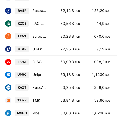
Raspadskaya
82,12 B
126,20
RASP
RUB
RUB
PAO Organicheskiy Sintez
80,56 B
44,9
KZOS
RUB
RUB
Europlan
80,28 B
670,6
LEAS
RUB
RUB
UTAir Aviacompany
72,25 B
9,19
UTAR
RUB
RUB
PJSC Positive Group
69,99 B
1 008,2
POSI
RUB
RUB
Unipro PAO
69,13 B
1,1230
UPRO
RUB
RUB
Kuib.Azot
66,25 B
368,0
KAZT
RUB
RUB
TMK
63,84 B
59,66
TRMK
RUB
RUB
MosEnrg
63,68 B
1,6290
MSNG
RUB
RUB