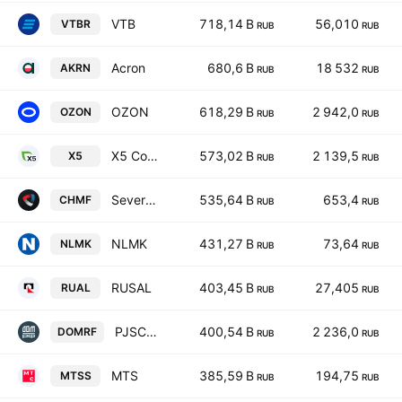
VTB
718,14 B
56,010
VTBR
RUB
RUB
Acron
680,6 B
18 532
AKRN
RUB
RUB
OZON
618,29 B
2 942,0
OZON
RUB
RUB
X5 Corporate Center
573,02 B
2 139,5
X5
RUB
RUB
Severstal
535,64 B
653,4
CHMF
RUB
RUB
NLMK
431,27 B
73,64
NLMK
RUB
RUB
RUSAL
403,45 B
27,405
RUAL
RUB
RUB
PJSC DOM.RF
400,54 B
2 236,0
DOMRF
RUB
RUB
MTS
385,59 B
194,75
MTSS
RUB
RUB