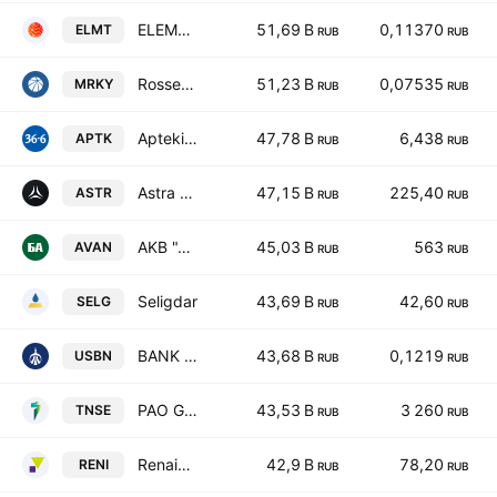
ELEMENT
51,69 B
0,11370
ELMT
RUB
RUB
Rosseti South
51,23 B
0,07535
MRKY
RUB
RUB
Apteki 36,6
47,78 B
6,438
APTK
RUB
RUB
Astra Group
47,15 B
225,40
ASTR
RUB
RUB
AKB "AVANGARD"
45,03 B
563
AVAN
RUB
RUB
Seligdar
43,69 B
42,60
SELG
RUB
RUB
BANK URALSIB
43,68 B
0,1219
USBN
RUB
RUB
PAO GK "TNS energo"
43,53 B
3 260
TNSE
RUB
RUB
Renaissance Insurance
42,9 B
78,20
RENI
RUB
RUB