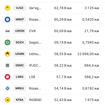
Var'eganneftegaz
62,78 B
3 125
VJGZ
RUB
RUB
Rosseti Centr i Privoljye
60,29 B
0,5420
MRKP
RUB
RUB
OVK
60,09 B
21,76
UWGN
RUB
RUB
Segezha
59,74 B
0,7945
SGZH
RUB
RUB
Udmurtneft
58,55 B
22 699,00
UDMN
RUB
RUB
IPJSC UMG
58,22 B
664,4
GEMC
RUB
RUB
LSR
57,7 B
568,2
LSRG
RUB
RUB
Rosseti Ural
54,14 B
0,6192
MRKU
RUB
RUB
INGRAD
52,43 B
1 675
KFBA
RUB
RUB