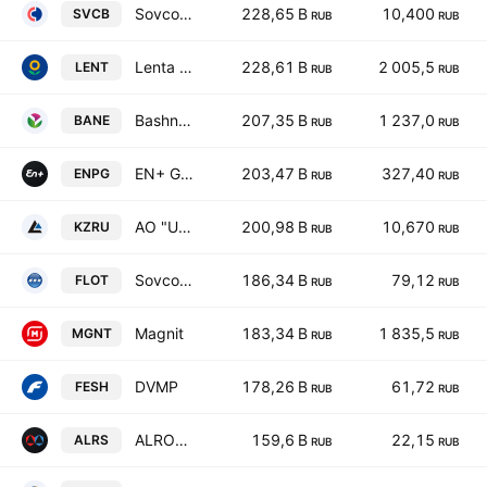
Sovcombank
228,65 B
10,400
SVCB
RUB
RUB
Lenta IPJSC ORD SHS
228,61 B
2 005,5
LENT
RUB
RUB
Bashneft ANK
207,35 B
1 237,0
BANE
RUB
RUB
EN+ GROUP IPJSC ORD SHS
203,47 B
327,40
ENPG
RUB
RUB
AO "UK Kuzbassrazrezugol'" ORD
200,98 B
10,670
KZRU
RUB
RUB
Sovcomflot
186,34 B
79,12
FLOT
RUB
RUB
Magnit
183,34 B
1 835,5
MGNT
RUB
RUB
DVMP
178,26 B
61,72
FESH
RUB
RUB
ALROSA
159,6 B
22,15
ALRS
RUB
RUB