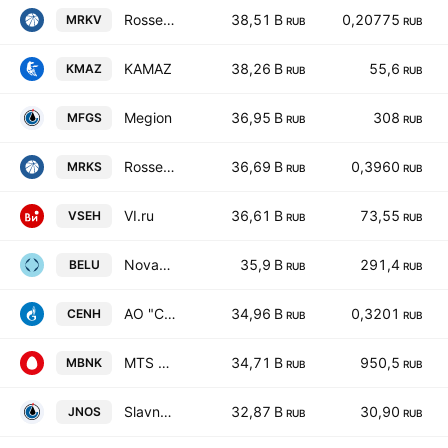
Rosseti Volga
38,51 B
0,20775
MRKV
RUB
RUB
KAMAZ
38,26 B
55,6
KMAZ
RUB
RUB
Megion
36,95 B
308
MFGS
RUB
RUB
Rosseti Sibir
36,69 B
0,3960
MRKS
RUB
RUB
VI.ru
36,61 B
73,55
VSEH
RUB
RUB
NovaBev Group
35,9 B
291,4
BELU
RUB
RUB
AO "Centerenergyholding" ORD
34,96 B
0,3201
CENH
RUB
RUB
MTS Bank
34,71 B
950,5
MBNK
RUB
RUB
Slavneft-JANOS
32,87 B
30,90
JNOS
RUB
RUB