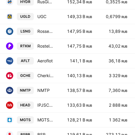
RusGidro
152,34 B
0,3525
HYDR
RUB
RUB
UGC
149,33 B
0,6799
UGLD
RUB
RUB
Rosseti LenEnrg
147,95 B
13,89
LSNG
RUB
RUB
Rostelecom
147,75 B
43,02
RTKM
RUB
RUB
Aeroflot
141,1 B
36,18
AFLT
RUB
RUB
Cherkizovo Group
140,13 B
3 329
GCHE
RUB
RUB
NMTP
138,57 B
7,360
NMTP
RUB
RUB
IPJSC Headhunter
133,63 B
2 888
HEAD
RUB
RUB
MGTS-5
128,21 B
1 362
MGTS
RUB
RUB
BSP
119,61 B
273,12
BSPB