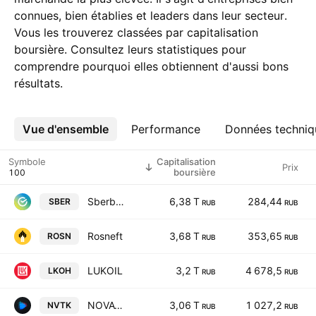
connues, bien établies et leaders dans leur secteur.
Vous les trouverez classées par capitalisation
boursière. Consultez leurs statistiques pour
comprendre pourquoi elles obtiennent d'aussi bons
résultats.
Vue d'ensemble
Plus
Performance
Données techniq
Symbole
Capitalisation
Prix
boursière
Sberbank
6,38 T
284,44
SBER
RUB
RUB
Rosneft
3,68 T
353,65
ROSN
RUB
RUB
LUKOIL
3,2 T
4 678,5
LKOH
RUB
RUB
NOVATEK
3,06 T
1 027,2
NVTK
RUB
RUB