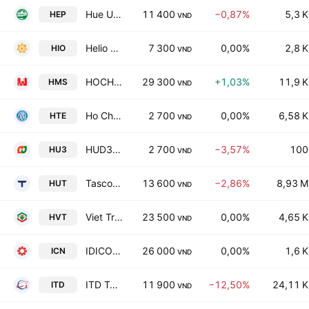
Hue Urban Environment and Public Works Joint Stock Co
11 400
−0,87%
5,3 K
HEP
VND
Helio Energy Joint Stock Company
7 300
0,00%
2,8 K
HIO
VND
HOCHIMINH Museum Construction Joint Stock Co
29 300
+1,03%
11,9 K
HMS
VND
Ho Chi Minh City Electric Power Trading Investment Corporation
2 700
0,00%
6,58 K
HTE
VND
HUD3 Investment & Construction JSC
2 700
−3,57%
100
HU3
VND
Tasco Joint Stock Company
13 600
−2,86%
8,93 M
HUT
VND
Viet Tri Chemical JSC
23 500
0,00%
4,65 K
HVT
VND
IDICO Investment Construction Oil and Natural Gas JSC
26 000
0,00%
1,6 K
ICN
VND
ITD Technology Corporation
11 900
−12,50%
24,11 K
ITD
VND