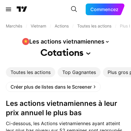
Commencez
Marchés
/
Vietnam
/
Actions
/
Toutes les actions
/
Plus 
Les actions
vietnamiennes
Cotations
Toutes les actions
Top Gagnantes
Plus gros 
Créer plus de listes dans le Screener
Les actions vietnamiennes à leur
prix annuel le plus bas
Ci-dessous, les Actions vietnamiennes ayant atteint
leur plus bas niveau sur 52 semaines sont regroupés