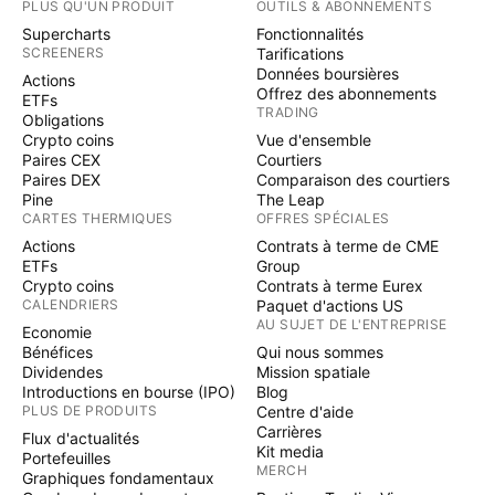
PLUS QU'UN PRODUIT
OUTILS & ABONNEMENTS
Supercharts
Fonctionnalités
SCREENERS
Tarifications
Données boursières
Actions
Offrez des abonnements
ETFs
TRADING
Obligations
Crypto coins
Vue d'ensemble
Paires CEX
Courtiers
Paires DEX
Comparaison des courtiers
Pine
The Leap
CARTES THERMIQUES
OFFRES SPÉCIALES
Actions
Contrats à terme de CME
ETFs
Group
Crypto coins
Contrats à terme Eurex
CALENDRIERS
Paquet d'actions US
AU SUJET DE L'ENTREPRISE
Economie
Bénéfices
Qui nous sommes
Dividendes
Mission spatiale
Introductions en bourse (IPO)
Blog
PLUS DE PRODUITS
Centre d'aide
Carrières
Flux d'actualités
Kit media
Portefeuilles
MERCH
Graphiques fondamentaux