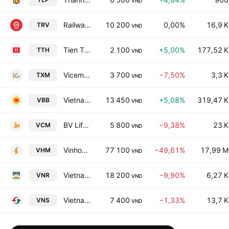
VND
Railway Transport Joint Stock Company
10 200
0,00%
16,9 K
TRV
VND
Tien Thanh Service & Trading JSC
2 100
+5,00%
177,52 K
TTH
VND
Vicem Gypsum & Cement JSC
3 700
−7,50%
3,3 K
TXM
VND
Vietnam Thuong Tin Commercial Joint Stock Bank
13 450
+5,08%
319,47 K
VBB
VND
BV Life Joint Stock Company
5 800
−9,38%
23 K
VCM
VND
Vinhomes Joint Stock Company
77 100
−49,61%
17,99 M
VHM
VND
Vietnam National Reinsurance Corp.
18 200
−9,90%
6,27 K
VNR
VND
Vietnam Sun Corp.
7 400
−1,33%
13,7 K
VNS
VND