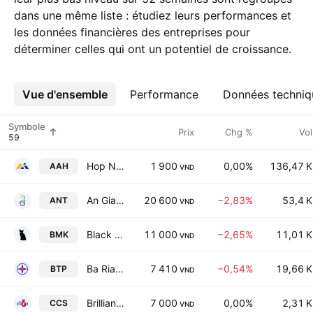
dans une même liste : étudiez leurs performances et
les données financières des entreprises pour
déterminer celles qui ont un potentiel de croissance.
Vue d'ensemble
Plus
Performance
Données techniq
Symbole
Prix
Chg %
Vol
Hop Nhat Joint Stock Company
1 900
0,00%
136,47 K
AAH
VND
An Giang Fruit - Vegetables & Foodstuff JSC
20 600
−2,83%
53,4 K
ANT
VND
Black Cat Insulation Technical Joint Stock Company
11 000
−2,65%
11,01 K
BMK
VND
Ba Ria Thermal Power JSC
7 410
−0,54%
19,66 K
BTP
VND
Brilliant Chip Joint Stock Company
7 000
0,00%
2,31 K
CCS
VND