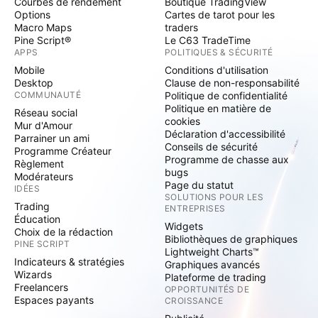
Courbes de rendement
Boutique TradingView
Options
Cartes de tarot pour les
Macro Maps
traders
Pine Script®
Le C63 TradeTime
APPS
POLITIQUES & SÉCURITÉ
Mobile
Conditions d'utilisation
Desktop
Clause de non-responsabilité
COMMUNAUTÉ
Politique de confidentialité
Politique en matière de
Réseau social
cookies
Mur d'Amour
Déclaration d'accessibilité
Parrainer un ami
Conseils de sécurité
Programme Créateur
Programme de chasse aux
Règlement
bugs
Modérateurs
Page du statut
IDÉES
SOLUTIONS POUR LES
Trading
ENTREPRISES
Éducation
Widgets
Choix de la rédaction
Bibliothèques de graphiques
PINE SCRIPT
Lightweight Charts™
Indicateurs & stratégies
Graphiques avancés
Wizards
Plateforme de trading
Freelancers
OPPORTUNITÉS DE
Espaces payants
CROISSANCE