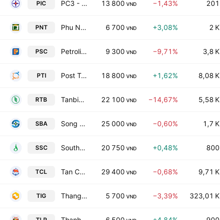
PC3 - Investment Joint Stock Company
13 800
−1,43%
201
PIC
VND
Phu Nhuan Technical Construction Joint Stock Co
6 700
+3,08%
2 K
PNT
VND
Petrolimex Saigon Transportation and Service Joint Stock Company
9 300
−9,71%
3,8 K
PSC
VND
Post Telecommunication Insurance JSC
18 800
+1,62%
8,08 K
PTI
VND
Tanbien Rubber Joint Stock Co
22 100
−14,67%
5,58 K
RTB
VND
Song Ba JSC
25 000
−0,60%
1,7 K
SBA
VND
Southern Seed Corporation
20 750
+0,48%
800
SSC
VND
Tan Cang Logistics and Stevedoring Joint Stock Company
29 400
−0,68%
9,71 K
TCL
VND
Thang Long Investment Group
5 700
−3,39%
323,01 K
TIG
VND
Thanh Le General Import-Export Trading Corp.
6 500
+4,84%
900
TLP