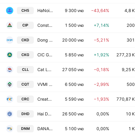
HaNoi Construction JSC No5
9 300
−43,64%
4,8 K
CH5
VND
Construction And Industrial Production Joint Stock Co
1 500
+7,14%
200
CIP
VND
Dong Anh Mechanical JSC
20 000
−5,21%
301
CKD
VND
CIC Group Joint Stock Company
5 850
+1,92%
277,23 K
CKG
VND
Cat Lai Port Joint Stock Company
27 050
−0,18%
9,25 K
CLL
VND
VVMI Quan Trieu Cement Joint Stock Co
6 500
−2,99%
500
CQT
VND
Create Capital Vietnam Joint Stock Company Ltd
5 590
−1,93%
770,87 K
CRC
VND
Hai Duong Pharmaceutical Medical Material Joint Stock Co
26 500
0,00%
10 K
DHD
VND
DANAMECO Medical JSC
5 100
0,00%
1 K
DNM
VND