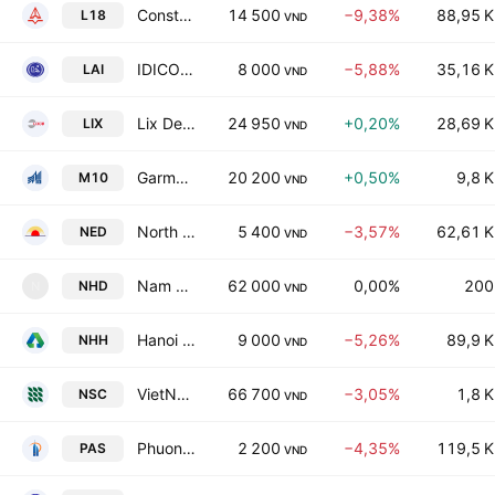
Construction & Investment JSC No. 18
14 500
−9,38%
88,95 K
L18
VND
IDICO Long An Investment Construction JSC
8 000
−5,88%
35,16 K
LAI
VND
Lix Detergent JSC
24 950
+0,20%
28,69 K
LIX
VND
Garment 10 Corp.-JSC
20 200
+0,50%
9,8 K
M10
VND
North - West Electric Investment and DevelopmentJoint Stock Co
5 400
−3,57%
62,61 K
NED
VND
Nam Ha Pharmaceutical Joint Stock Company
62 000
0,00%
200
NHD
N
VND
Hanoi Plastics Joint Stock Company
9 000
−5,26%
89,9 K
NHH
VND
VietNam National Seed Group Joint Stock Co
66 700
−3,05%
1,8 K
NSC
VND
Phuong Anh International JSC
2 200
−4,35%
119,5 K
PAS
VND