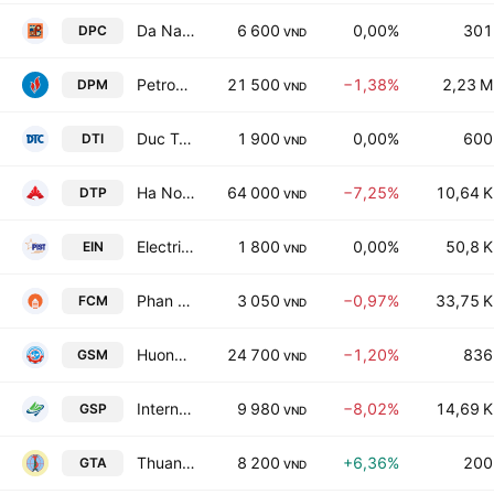
Da Nang Plastic Joint Stock Company
6 600
0,00%
301
DPC
VND
Petrovietnam Fertilizer & Chemicals Corp.
21 500
−1,38%
2,23 M
DPM
VND
Duc Trung investment Joint stock Co
1 900
0,00%
600
DTI
VND
Ha Noi CPC1 Pharmaceutical JSC
64 000
−7,25%
10,64 K
DTP
VND
Electricity Investment- Service-Trade Joint Stock Co
1 800
0,00%
50,8 K
EIN
VND
Phan Vu Ha Nam Concrete JSC
3 050
−0,97%
33,75 K
FCM
VND
Huong Son Hydro Power Joint Stocks Co
24 700
−1,20%
836
GSM
VND
International Gas Product Shipping JSC
9 980
−8,02%
14,69 K
GSP
VND
Thuan An Wood Proccesing Joint Stock Company
8 200
+6,36%
200
GTA
VND