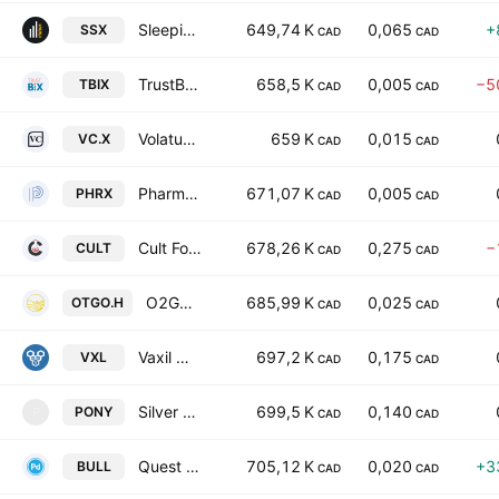
Sleeping Giant Capital Corp.
649,74 K
0,065
+
SSX
CAD
CAD
TrustBix, Inc.
658,5 K
0,005
−5
TBIX
CAD
CAD
Volatus Capital Corp.
659 K
0,015
VC.X
CAD
CAD
Pharmadrug, Inc.
671,07 K
0,005
PHRX
CAD
CAD
Cult Food Science Corp.
678,26 K
0,275
−
CULT
CAD
CAD
O2Gold Inc
685,99 K
0,025
OTGO.H
CAD
CAD
Vaxil Bio Ltd.
697,2 K
0,175
VXL
CAD
CAD
Silver Pony Resources Corp.
699,5 K
0,140
PONY
P
CAD
CAD
Quest Critical Metals Inc
705,12 K
0,020
+3
BULL
CAD
CAD