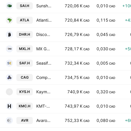
Sunshine Agri-Tech Inc.
720,06 K
0,010
+10
SAI.H
CAD
CAD
Atlantico Energy Metals Corp
720,84 K
0,115
+4
ATLA
CAD
CAD
Discovery Harbour Resources Corp.
726,79 K
0,045
DHR.H
CAD
CAD
MX Gold Corp.
728,17 K
0,030
+5
MXL.H
CAD
CAD
Seasif Exploration Inc.
732,34 K
0,005
SAF.H
CAD
CAD
Composite Alliance Group, Inc. Class A
734,75 K
0,010
CAG
CAD
CAD
Kaymus Resources Inc.
740,9 K
0,320
KYS.H
K
CAD
CAD
KMT-Hansa Corp.
743,97 K
0,010
KMC.H
CAD
CAD
Avaron Mining Corp
752,33 K
0,080
+6
AVR
CAD
CAD