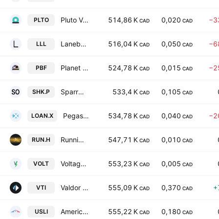
Pluto Ventures, Inc.
514,86 K
0,020
−3
PLTO
CAD
CAD
Lanebury Growth Capital Ltd.
516,04 K
0,050
−6
LLL
CAD
CAD
Planet Based Foods Global, Inc.
524,78 K
0,015
−2
PBF
CAD
CAD
Sparrowhawk Opportunity Corp.
533,4 K
0,105
SHK.P
CAD
CAD
Pegasus Mercantile Inc.
534,78 K
0,040
−2
LOAN.X
CAD
CAD
Running Fox Resource Corp.
547,71 K
0,010
RUN.H
CAD
CAD
Voltage Metals Corp
553,23 K
0,005
VOLT
CAD
CAD
Valdor Technology International Inc
555,09 K
0,370
+
VTI
CAD
CAD
American Salars Lithium Inc.
555,22 K
0,180
USLI
CAD
CAD