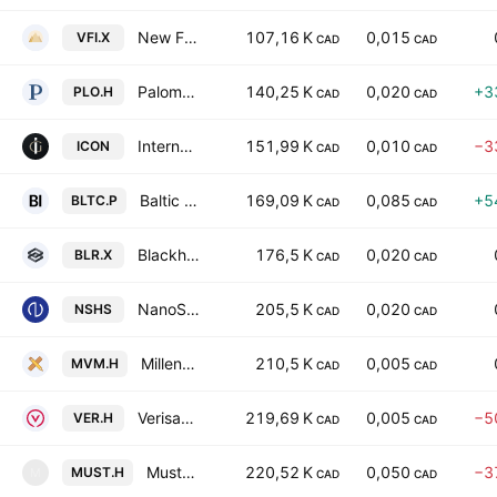
New Frontier Ventures Inc
107,16 K
0,015
VFI.X
CAD
CAD
Paloma Resources Inc.
140,25 K
0,020
+3
PLO.H
CAD
CAD
International Iconic Gold Exploration Corp
151,99 K
0,010
−3
ICON
CAD
CAD
Baltic I Acquisition Corp.
169,09 K
0,085
+5
BLTC.P
CAD
CAD
Blackhawk Growth Corp.
176,5 K
0,020
BLR.X
CAD
CAD
NanoSphere Health Sciences, Inc.
205,5 K
0,020
NSHS
CAD
CAD
MillenMin Ventures, Inc.
210,5 K
0,005
MVM.H
CAD
CAD
Verisante Technology, Inc.
219,69 K
0,005
−5
VER.H
CAD
CAD
Must Capital, Inc.
220,52 K
0,050
−3
MUST.H
M
CAD
CAD