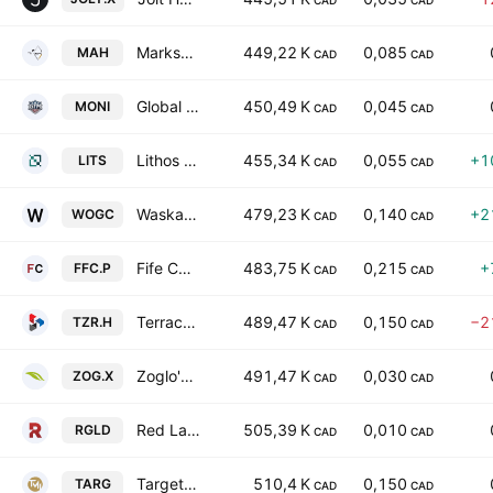
CAD
CAD
Marksmen Energy Inc.
449,22 K
0,085
MAH
CAD
CAD
Global Tactical Metals Corp.
450,49 K
0,045
MONI
CAD
CAD
Lithos Group Ltd
455,34 K
0,055
+1
LITS
CAD
CAD
Waskahigan Oil & Gas Corp.
479,23 K
0,140
+2
WOGC
CAD
CAD
Fife Capital Corp.
483,75 K
0,215
+
FFC.P
CAD
CAD
Terrace Energy Corp.
489,47 K
0,150
−2
TZR.H
CAD
CAD
Zoglo's Food Corp
491,47 K
0,030
ZOG.X
CAD
CAD
Red Lake Gold Inc
505,39 K
0,010
RGLD
CAD
CAD
Target Metals Corp.
510,4 K
0,150
TARG
CAD
CAD