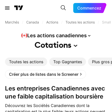
Commencez
Marchés
/
Canada
/
Actions
/
Toutes les actions
/
Small
Les actions
canadiennes
Cotations
Toutes les actions
Top Gagnantes
Plus gros 
Créer plus de listes dans le Screener
Les entreprises Canadiennes avec
une faible capitalisation boursière
Découvrez les Sociétés Canadiennes dont la
capitalisation est la plus faible: leurs actions peuvent