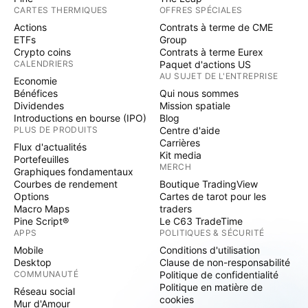
CARTES THERMIQUES
OFFRES SPÉCIALES
Actions
Contrats à terme de CME
ETFs
Group
Crypto coins
Contrats à terme Eurex
CALENDRIERS
Paquet d'actions US
AU SUJET DE L'ENTREPRISE
Economie
Bénéfices
Qui nous sommes
Dividendes
Mission spatiale
Introductions en bourse (IPO)
Blog
PLUS DE PRODUITS
Centre d'aide
Carrières
Flux d'actualités
Kit media
Portefeuilles
MERCH
Graphiques fondamentaux
Courbes de rendement
Boutique TradingView
Options
Cartes de tarot pour les
Macro Maps
traders
Pine Script®
Le C63 TradeTime
APPS
POLITIQUES & SÉCURITÉ
Mobile
Conditions d'utilisation
Desktop
Clause de non-responsabilité
COMMUNAUTÉ
Politique de confidentialité
Politique en matière de
Réseau social
cookies
Mur d'Amour