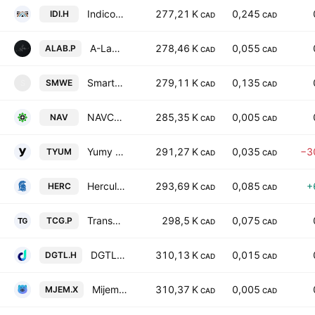
Indico Resources Ltd.
277,21 K
0,245
IDI.H
CAD
CAD
A-Labs Capital II Corp.
278,46 K
0,055
ALAB.P
CAD
CAD
Smartwell Technology Corp. Class A
279,11 K
0,135
SMWE
S
CAD
CAD
NAVCO Pharmaceuticals Inc
285,35 K
0,005
NAV
CAD
CAD
Yumy Candy Company Inc.
291,27 K
0,035
−3
TYUM
CAD
CAD
Hercules Resources Corp.
293,69 K
0,085
+
HERC
CAD
CAD
Transcontinental Gold Corp.
298,5 K
0,075
TCG.P
CAD
CAD
DGTL Holdings, Inc.
310,13 K
0,015
DGTL.H
CAD
CAD
Mijem Newcomm Tech Inc
310,37 K
0,005
MJEM.X
CAD
CAD