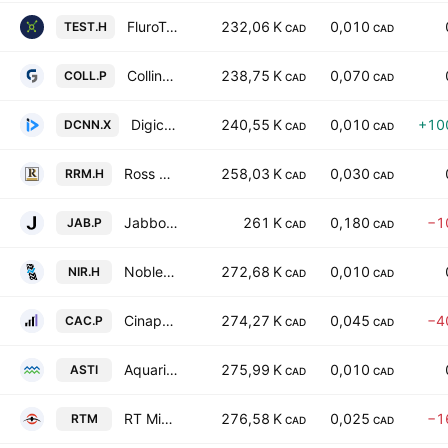
FluroTech Ltd.
232,06 K
0,010
TEST.H
CAD
CAD
Collingwood Resources Corp.
238,75 K
0,070
COLL.P
CAD
CAD
Digicann Ventures Inc
240,55 K
0,010
+10
DCNN.X
CAD
CAD
Ross River Minerals Inc.
258,03 K
0,030
RRM.H
CAD
CAD
Jabbo Capital Corp.
261 K
0,180
−1
JAB.P
CAD
CAD
Noble Iron, Inc.
272,68 K
0,010
NIR.H
CAD
CAD
Cinaport Acquisition Corp. III
274,27 K
0,045
−4
CAC.P
CAD
CAD
Aquarius Surgical Technologies Inc.
275,99 K
0,010
ASTI
CAD
CAD
RT Minerals Corp.
276,58 K
0,025
−1
RTM
CAD
CAD