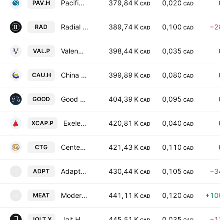
Pacific Arc Resources Ltd.
379,84 K
0,020
PAV.H
CAD
CAD
Radial Research Corp.
389,74 K
0,100
−2
RAD
CAD
CAD
Valencia Capital Inc
398,44 K
0,035
VAL.P
CAD
CAD
China Goldcorp. Ltd.
399,89 K
0,080
CAU.H
CAD
CAD
Good Gamer Entertainment Inc.
404,39 K
0,095
GOOD
CAD
CAD
Exelerate Capital Corp.
420,81 K
0,040
XCAP.P
CAD
CAD
Centenario Gold Corp.
421,43 K
0,110
CTG
CAD
CAD
Adaptogenics Health Corp.
430,44 K
0,105
−3
ADPT
A
CAD
CAD
Modern Plant Based Foods Inc.
441,11 K
0,120
+10
MEAT
M
CAD
CAD
Jolt Health Inc.
445,51 K
0,035
−1
JOLT.X