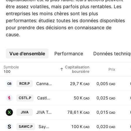
être assez volatiles, mais parfois plus rentables. Les
entreprises les moins chères sont les plus
performantes: étudiez toutes les données disponibles
pour prendre des décisions en connaissance de
cause.
Vue d'ensemble
Plus
Performance
Données techniq
Symbole
Capitalisation
Prix
boursière
Canna 8 Investment Trust
29,7 K
0,005
RCR.P
CAD
CAD
Castlecap Capital, Inc.
50 K
0,025
CSTL.P
CAD
CAD
JIVA Technologies Inc.
78,61 K
0,015
JIVA
CAD
CAD
Sayward Capital Corp.
100 K
0,020
SAWC.P
CAD
CAD