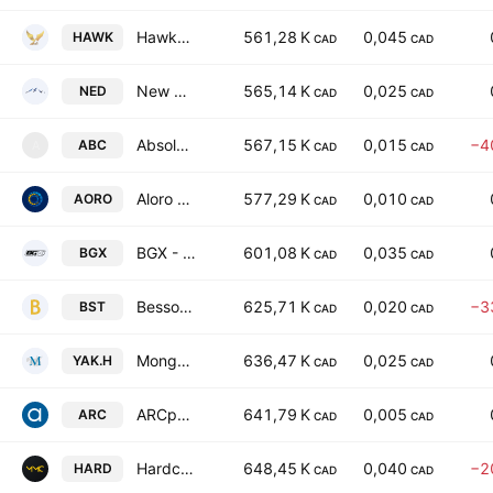
Hawkeye Gold & Diamond Inc.
561,28 K
0,045
HAWK
CAD
CAD
New Destiny Mining Corp.
565,14 K
0,025
NED
CAD
CAD
Absolutely Critical Resources Corp.
567,15 K
0,015
−4
ABC
A
CAD
CAD
Aloro Mining Corp.
577,29 K
0,010
AORO
CAD
CAD
BGX - Black Gold Exploration Corp.
601,08 K
0,035
BGX
CAD
CAD
Bessor Minerals Inc.
625,71 K
0,020
−3
BST
CAD
CAD
Mongolia Growth Group Ltd.
636,47 K
0,025
YAK.H
CAD
CAD
ARCpoint Inc
641,79 K
0,005
ARC
CAD
CAD
Hardcore Discoveries Ltd.
648,45 K
0,040
−2
HARD
CAD
CAD