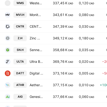
Western Metallica Resources Corp.
337,45 K
0,120
WMS
W
CAD
CAD
Monitor Ventures Inc
343,61 K
0,080
MVI.H
CAD
CAD
CENTR Brands Corp.
347,39 K
0,030
CNTR
CAD
CAD
Zinc One Resources Inc.
349,12 K
0,180
Z.H
CAD
CAD
Sennen Potash Corp.
358,68 K
0,035
SN.H
CAD
CAD
Ultra Brands Ltd
369,76 K
0,020
−2
ULTA
CAD
CAD
Digital Asset Technologies Inc.
373,16 K
0,005
−5
DATT
CAD
CAD
Aether Catalyst Solutions, Inc.
377,15 K
0,010
+10
ATHR
CAD
CAD
Genesis AI Corp
377,66 K
0,060
AIG
CAD
CAD