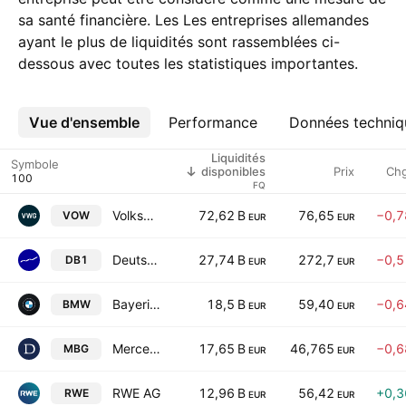
sa santé financière. Les Les entreprises allemandes
ayant le plus de liquidités sont rassemblées ci-
dessous avec toutes les statistiques importantes.
Vue d'ensemble
Plus
Performance
Données techniq
Liquidités
Symbole
Prix
Ch
disponibles
FQ
Volkswagen AG
72,62 B
76,65
−0,
VOW
EUR
EUR
Deutsche Boerse AG
27,74 B
272,7
−0,
DB1
EUR
EUR
Bayerische Motoren Werke AG
18,5 B
59,40
−0,
BMW
EUR
EUR
Mercedes-Benz Group AG
17,65 B
46,765
−0,
MBG
EUR
EUR
RWE AG
12,96 B
56,42
+0,
RWE
EUR
EUR