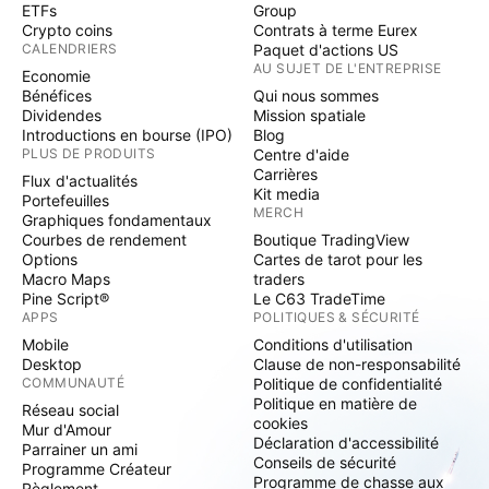
ETFs
Group
Crypto coins
Contrats à terme Eurex
CALENDRIERS
Paquet d'actions US
AU SUJET DE L'ENTREPRISE
Economie
Bénéfices
Qui nous sommes
Dividendes
Mission spatiale
Introductions en bourse (IPO)
Blog
PLUS DE PRODUITS
Centre d'aide
Carrières
Flux d'actualités
Kit media
Portefeuilles
MERCH
Graphiques fondamentaux
Courbes de rendement
Boutique TradingView
Options
Cartes de tarot pour les
Macro Maps
traders
Pine Script®
Le C63 TradeTime
APPS
POLITIQUES & SÉCURITÉ
Mobile
Conditions d'utilisation
Desktop
Clause de non-responsabilité
COMMUNAUTÉ
Politique de confidentialité
Politique en matière de
Réseau social
cookies
Mur d'Amour
Déclaration d'accessibilité
Parrainer un ami
Conseils de sécurité
Programme Créateur
Programme de chasse aux
Règlement