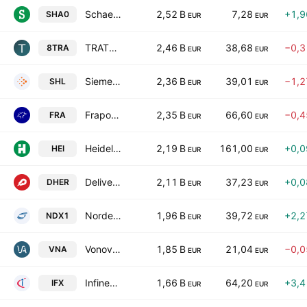
Schaeffler AG
2,52 B
7,28
+1,
SHA0
EUR
EUR
TRATON SE
2,46 B
38,68
−0,
8TRA
EUR
EUR
Siemens Healthineers AG
2,36 B
39,01
−1,
SHL
EUR
EUR
Fraport AG
2,35 B
66,60
−0,
FRA
EUR
EUR
Heidelberg Materials AG
2,19 B
161,00
+0,
HEI
EUR
EUR
Delivery Hero SE
2,11 B
37,23
+0,
DHER
EUR
EUR
Nordex SE
1,96 B
39,72
+2,
NDX1
EUR
EUR
Vonovia SE
1,85 B
21,04
−0,
VNA
EUR
EUR
Infineon Technologies AG
1,66 B
64,20
+3,
IFX
EUR
EUR