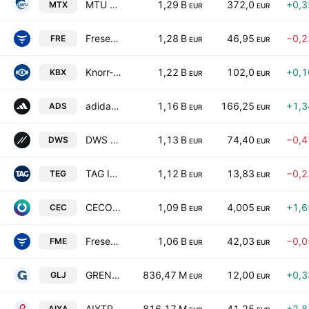
MTU Aero Engines AG
1,29 B
372,0
+0,
MTX
EUR
EUR
Fresenius SE & Co. KGaA
1,28 B
46,95
−0,
FRE
EUR
EUR
Knorr-Bremse AG
1,22 B
102,0
+0,
KBX
EUR
EUR
adidas AG
1,16 B
166,25
+1,
ADS
EUR
EUR
DWS Group GmbH & Co. KGaA
1,13 B
74,40
−0,
DWS
EUR
EUR
TAG Immobilien AG
1,12 B
13,83
−0,
TEG
EUR
EUR
CECONOMY AG
1,09 B
4,005
+1,
CEC
EUR
EUR
Fresenius Medical Care AG
1,06 B
42,03
−0,
FME
EUR
EUR
GRENKE AG
836,47 M
12,00
+0,
GLJ
EUR
EUR
AIXTRON SE
816,17 M
41,25
+2,
AIXA