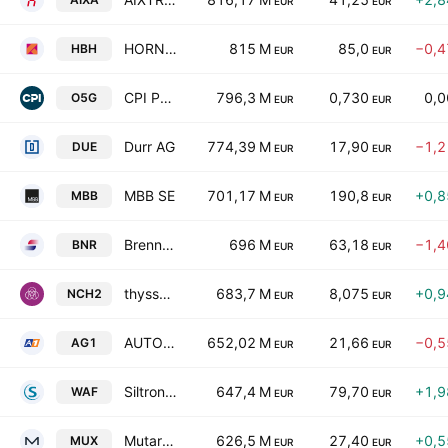
EUR
EUR
HORNBACH Holding AG & Co. KGaA
815 M
85,0
−0,
HBH
EUR
EUR
CPI PROPERTY GROUP S.A.
796,3 M
0,730
0,
O5G
EUR
EUR
Durr AG
774,39 M
17,90
−1,
DUE
EUR
EUR
MBB SE
701,17 M
190,8
+0,
MBB
EUR
EUR
Brenntag SE
696 M
63,18
−1,
BNR
EUR
EUR
thyssenkrupp nucera AG & Co. KGaA
683,7 M
8,075
+0,
NCH2
EUR
EUR
AUTO1 Group SE
652,02 M
21,66
−0,
AG1
EUR
EUR
Siltronic AG
647,4 M
79,70
+1,
WAF
EUR
EUR
Mutares SE & Co. KGaA
626,5 M
27,40
+0,
MUX
EUR
EUR