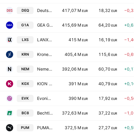
Deutsche EuroShop AG
417,07 M
18,32
−0,
DEQ
EUR
EUR
GEA Group Aktiengesellschaft
415,69 M
64,20
+0,
G1A
EUR
EUR
LANXESS AG
415 M
16,19
−1,
LXS
EUR
EUR
Krones AG
405,4 M
115,6
−0,
KRN
EUR
EUR
Nemetschek SE
392,06 M
60,70
+0,
NEM
EUR
EUR
KION GROUP AG
391 M
40,79
+0,
KGX
EUR
EUR
Evonik Industries AG
390 M
17,92
−0,
EVK
EUR
EUR
Bechtle AG
372,63 M
37,22
−1,
BC8
EUR
EUR
PUMA SE
372,5 M
27,27
+0,
PUM
EUR
EUR