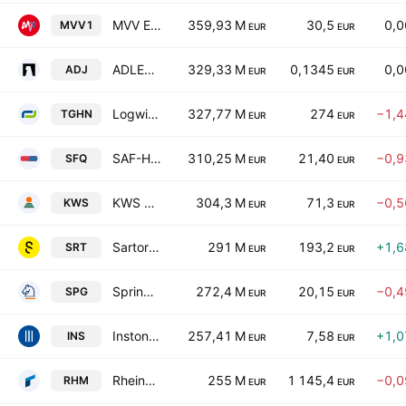
MVV Energie AG
359,93 M
30,5
0,
MVV1
EUR
EUR
ADLER Group SA
329,33 M
0,1345
0,
ADJ
EUR
EUR
Logwin AG
327,77 M
274
−1,
TGHN
EUR
EUR
SAF-HOLLAND SE
310,25 M
21,40
−0,
SFQ
EUR
EUR
KWS SAAT SE & Co KGaA
304,3 M
71,3
−0,
KWS
EUR
EUR
Sartorius AG
291 M
193,2
+1,
SRT
EUR
EUR
Springer Nature AG & Co. KGaA
272,4 M
20,15
−0,
SPG
EUR
EUR
Instone Real Estate Group SE
257,41 M
7,58
+1,
INS
EUR
EUR
Rheinmetall AG
255 M
1 145,4
−0,
RHM
EUR
EUR