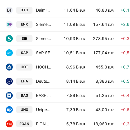
Daimler Truck Holding AG
11,64 B
46,80
+0,
DTG
EUR
EUR
Siemens Energy AG
11,09 B
157,64
+2,
ENR
EUR
EUR
Siemens AG
10,93 B
278,95
−0,
SIE
EUR
EUR
SAP SE
10,51 B
177,04
−0,
SAP
EUR
EUR
HOCHTIEF Aktiengesellschaft
8,96 B
455,8
+0,
HOT
EUR
EUR
Deutsche Lufthansa AG
8,14 B
8,386
+0,
LHA
EUR
EUR
BASF SE
7,89 B
51,25
−0,
BAS
EUR
EUR
Uniper SE
7,39 B
43,00
−0,
UN0
EUR
EUR
E.ON SE
5,78 B
18,960
−0,
EOAN
EUR
EUR