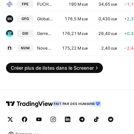
FUCHS SE
190 M
34,65
−1,
FPE
EUR
EUR
Global Fashion Group S.A.
176,5 M
0,430
+2,
GFG
EUR
EUR
Gerresheimer AG
176,21 M
26,40
+0,
GXI
EUR
EUR
Novem Group SA
175,22 M
2,40
−2,
NVM
EUR
EUR
Créer plus de listes dans le Screener
FAIT PAR DES HUMAINS