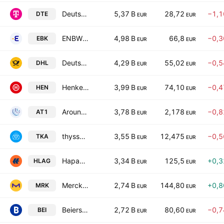
Deutsche Telekom AG
5,37 B
28,72
−1,
DTE
EUR
EUR
ENBW Energie Baden-Wuerttemberg AG
4,98 B
66,8
−0,
EBK
EUR
EUR
Deutsche Post AG
4,29 B
55,02
−0,
DHL
EUR
EUR
Henkel AG & Co. KGaA
3,99 B
74,10
−0,
HEN
EUR
EUR
Aroundtown SA
3,78 B
2,178
−0,
AT1
EUR
EUR
thyssenkrupp AG
3,55 B
12,475
−0,
TKA
EUR
EUR
Hapag-Lloyd AG
3,34 B
125,5
+0,
HLAG
EUR
EUR
Merck KGaA
2,74 B
144,80
+0,
MRK
EUR
EUR
Beiersdorf AG
2,72 B
80,60
−0,
BEI
EUR
EUR