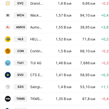
Grand City Properties SA
1,6 B
9,66
−0,
GYC
EUR
EUR
Wacker Chemie AG
1,57 B
94,10
+0,
WCH
EUR
EUR
Aumovio SE
1,55 B
38,95
+3,
AMV0
EUR
EUR
HELLA GmbH & Co. KGaA
1,52 B
71,8
+0,
HLE
EUR
EUR
Continental AG
1,5 B
68,10
−0,
CON
EUR
EUR
TUI AG
1,46 B
7,686
−0,
TUI1
EUR
EUR
CTS Eventim AG & Co. KGaA
1,41 B
58,95
+0,
EVD
EUR
EUR
Salzgitter AG
1,4 B
53,10
+1,
SZG
EUR
EUR
TKMS AG & Co. KGaA
1,35 B
87,8
−0,
TKMS
EUR
EUR