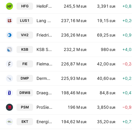
HelloFresh SE
245,5 M
3,391
+0,
HFG
EUR
EUR
Lang & Schwarz AG
237,16 M
19,15
+0,
LUS1
EUR
EUR
Friedrich Vorwerk Group SE
236,26 M
69,25
+0,
VH2
EUR
EUR
KSB SE & Co. KGaA
232,2 M
980
+4,
KSB
EUR
EUR
Fielmann Group AG
226,87 M
42,00
−0,
FIE
EUR
EUR
Dermapharm Holding SE
225,93 M
40,60
+0,
DMP
EUR
EUR
Draegerwerk AG & Co. KGaA
198,46 M
84,8
+0,
DRW8
EUR
EUR
ProSiebenSat.1 Media SE
196 M
3,850
−0,
PSM
EUR
EUR
EnergieKontor AG
194,62 M
35,20
+0,
EKT
EUR
EUR