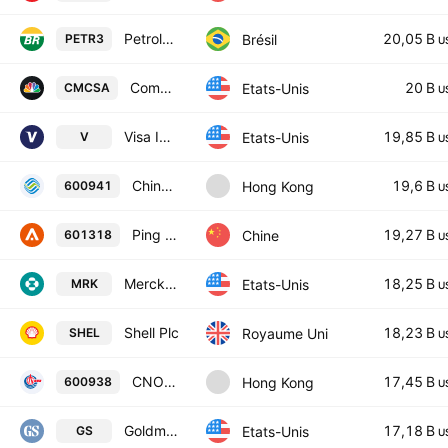
Petroleo Brasileiro SA
20,05 B
Brésil
PETR3
U
Comcast Corporation Class A
20 B
Etats-Unis
CMCSA
U
Visa Inc. Class A
19,85 B
Etats-Unis
V
U
China Mobile Limited Class A
19,6 B
Hong Kong
600941
U
Ping An Insurance (Group) Company of China, Ltd. Class A
19,27 B
Chine
601318
U
Merck & Co., Inc.
18,25 B
Etats-Unis
MRK
U
Shell Plc
18,23 B
Royaume Uni
SHEL
U
CNOOC Limited Class A
17,45 B
Hong Kong
600938
U
Goldman Sachs Group, Inc.
17,18 B
Etats-Unis
GS
U