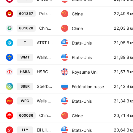
PetroChina Co., Ltd. Class A
22,49 B
Chine
601857
U
China Life Insurance Co. Ltd. Class A
22,03 B
Chine
601628
U
AT&T Inc
21,95 B
Etats-Unis
T
U
Walmart Inc.
21,89 B
Etats-Unis
WMT
U
HSBC Holdings Plc
21,57 B
Royaume Uni
HSBA
U
Sberbank
21,42 B
Fédération russe
SBER
U
Wells Fargo & Company
21,34 B
Etats-Unis
WFC
U
China Merchants Bank Co., Ltd. Class A
20,71 B
Chine
600036
U
Eli Lilly and Company
20,64 B
Etats-Unis
LLY
U