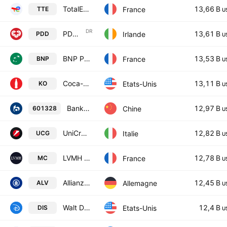
TotalEnergies SE
13,66 B
France
TTE
U
DR
PDD Holdings Inc. Sponsored ADR Class A
13,61 B
Irlande
PDD
U
BNP Paribas S.A. Class A
13,53 B
France
BNP
U
Coca-Cola Company
13,11 B
Etats-Unis
KO
U
Bank of Communications Co., Ltd. Class A
12,97 B
Chine
601328
U
UniCredit S.p.A.
12,82 B
Italie
UCG
U
LVMH Moet Hennessy Louis Vuitton SE
12,78 B
France
MC
U
Allianz SE
12,45 B
Allemagne
ALV
U
Walt Disney Company
12,4 B
Etats-Unis
DIS
U