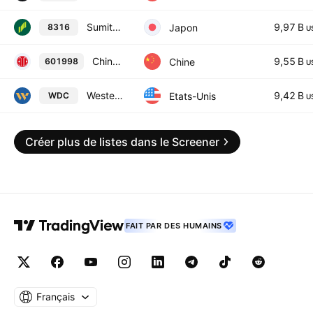
Sumitomo Mitsui Financial Group, Inc.
9,97 B
Japon
8316
U
China CITIC Bank Corporation Ltd Class A
9,55 B
Chine
601998
U
Western Digital Corporation
9,42 B
Etats-Unis
WDC
U
Créer plus de listes dans le Screener
FAIT PAR DES HUMAINS
Français