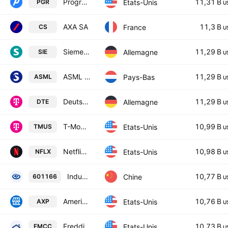
Progressive Corporation
11,31 B
Etats-Unis
PGR
U
AXA SA
11,3 B
France
CS
U
Siemens AG
11,29 B
Allemagne
SIE
U
ASML Holding NV
11,29 B
Pays-Bas
ASML
U
Deutsche Telekom AG
11,29 B
Allemagne
DTE
U
T-Mobile US, Inc.
10,99 B
Etats-Unis
TMUS
U
Netflix, Inc.
10,98 B
Etats-Unis
NFLX
U
Industrial Bank Co., Ltd. Class A
10,77 B
Chine
601166
U
American Express Company
10,76 B
Etats-Unis
AXP
U
Freddie Mac
10,73 B
Etats-Unis
FMCC
U