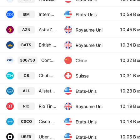
International Business Machines Corporation
10,59 B
Etats-Unis
IBM
U
AstraZeneca PLC
10,45 B
Royaume Uni
AZN
U
British American Tobacco p.l.c.
10,34 B
Royaume Uni
BATS
U
Contemporary Amperex Technology Co., Limited Class A
10,32 B
Chine
300750
U
Chubb Limited
10,31 B
Suisse
CB
U
Allstate Corporation
10,28 B
Etats-Unis
ALL
U
Rio Tinto plc
10,19 B
Royaume Uni
RIO
U
Cisco Systems, Inc.
10,18 B
Etats-Unis
CSCO
U
Uber Technologies, Inc.
10,05 B
Etats-Unis
UBER
U