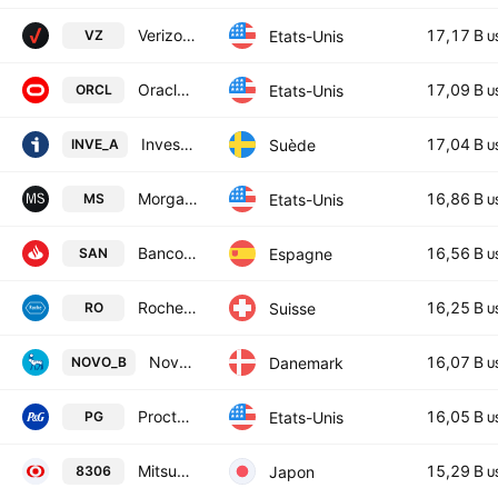
Verizon Communications Inc.
17,17 B
Etats-Unis
VZ
U
Oracle Corporation
17,09 B
Etats-Unis
ORCL
U
Investor AB Class A
17,04 B
Suède
INVE_A
U
Morgan Stanley
16,86 B
Etats-Unis
MS
U
Banco Santander, S.A.
16,56 B
Espagne
SAN
U
Roche Holding Ltd
16,25 B
Suisse
RO
U
Novo Nordisk A/S Class B
16,07 B
Danemark
NOVO_B
U
Procter & Gamble Company
16,05 B
Etats-Unis
PG
U
Mitsubishi UFJ Financial Group, Inc.
15,29 B
Japon
8306
U