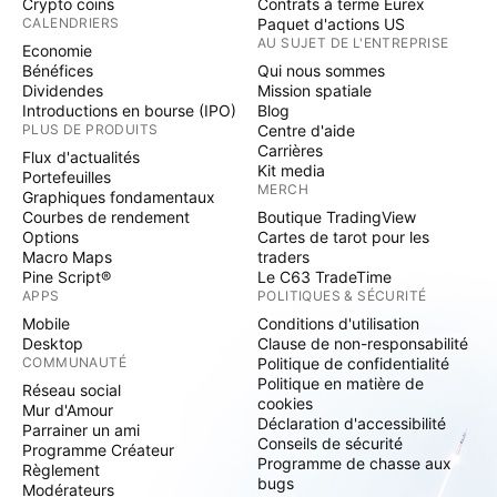
Crypto coins
Contrats à terme Eurex
CALENDRIERS
Paquet d'actions US
AU SUJET DE L'ENTREPRISE
Economie
Bénéfices
Qui nous sommes
Dividendes
Mission spatiale
Introductions en bourse (IPO)
Blog
PLUS DE PRODUITS
Centre d'aide
Carrières
Flux d'actualités
Kit media
Portefeuilles
MERCH
Graphiques fondamentaux
Courbes de rendement
Boutique TradingView
Options
Cartes de tarot pour les
Macro Maps
traders
Pine Script®
Le C63 TradeTime
APPS
POLITIQUES & SÉCURITÉ
Mobile
Conditions d'utilisation
Desktop
Clause de non-responsabilité
COMMUNAUTÉ
Politique de confidentialité
Politique en matière de
Réseau social
cookies
Mur d'Amour
Déclaration d'accessibilité
Parrainer un ami
Conseils de sécurité
Programme Créateur
Programme de chasse aux
Règlement
bugs
Modérateurs