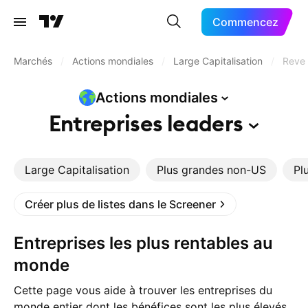
Commencez
Marchés
/
Actions mondiales
/
Large Capitalisation
/
Reven
Actions
mondiales
Entreprises
leaders
Large Capitalisation
Plus grandes non-US
Pl
Créer plus de listes dans le Screener
Entreprises les plus rentables au
monde
Cette page vous aide à trouver les entreprises du
monde entier dont les bénéfices sont les plus élevés.