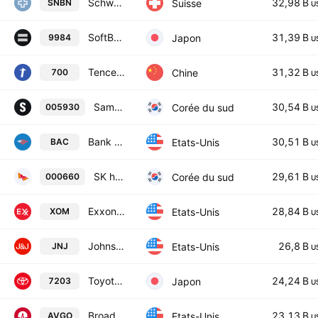
Schweizerische Nationalbank
32,98 B
Suisse
SNBN
U
SoftBank Group Corp.
31,39 B
Japon
9984
U
Tencent Holdings Ltd
31,32 B
Chine
700
U
Samsung Electronics Co., Ltd.
30,54 B
Corée du sud
005930
U
Bank of America Corp
30,51 B
Etats-Unis
BAC
U
SK hynix Inc.
29,61 B
Corée du sud
000660
U
Exxonmobil Holdings Corporation
28,84 B
Etats-Unis
XOM
U
Johnson & Johnson
26,8 B
Etats-Unis
JNJ
U
Toyota Motor Corp.
24,24 B
Japon
7203
U
Broadcom Inc.
23,13 B
Etats-Unis
AVGO
U