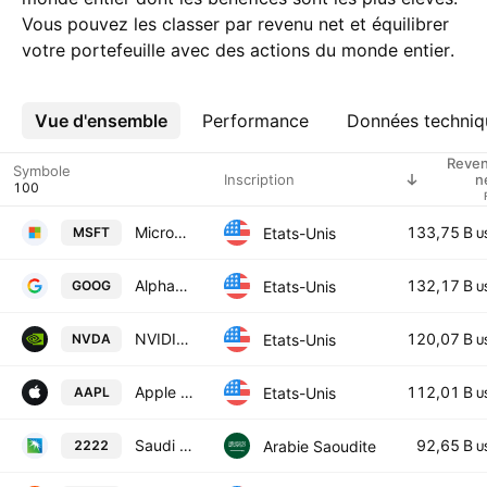
Vous pouvez les classer par revenu net et équilibrer
votre portefeuille avec des actions du monde entier.
Vue d'ensemble
Plus
Performance
Données techniq
Reve
Symbole
Inscription
n
Microsoft Corporation
133,75 B
Etats-Unis
MSFT
U
Alphabet Inc. Class C
132,17 B
Etats-Unis
GOOG
U
NVIDIA Corporation
120,07 B
Etats-Unis
NVDA
U
Apple Inc.
112,01 B
Etats-Unis
AAPL
U
Saudi Arabian Oil Co.
92,65 B
Arabie Saoudite
2222
U