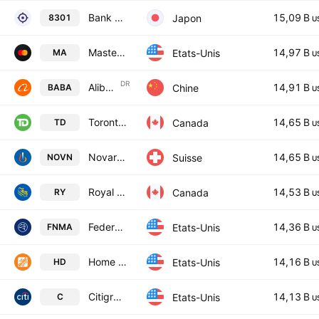
Bank of Japan
15,09 B
Japon
8301
U
Mastercard Incorporated Class A
14,97 B
Etats-Unis
MA
U
DR
Alibaba Group Holding Limited Sponsored ADR
14,91 B
Chine
BABA
U
Toronto-Dominion Bank
14,65 B
Canada
TD
U
Novartis AG
14,65 B
Suisse
NOVN
U
Royal Bank of Canada
14,53 B
Canada
RY
U
Federal National Mortgage Association
14,36 B
Etats-Unis
FNMA
U
Home Depot, Inc.
14,16 B
Etats-Unis
HD
U
Citigroup Inc.
14,13 B
Etats-Unis
C
U